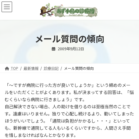
コ
ナ
ン
ビ
テ
ゲ
ン
ー
ツ
シ
へ
ョ
メール質問の傾向
ス
ン
キ
に
2009年9月12日
ッ
移
プ
動
TOP
最新情報
診療日記
メール質問の傾向
「～ですが病院に行った方が良いでしょうか」という締めのメー
ルをいただくことがよくあります。私が決まってする回答は、「悩
むくらいなら病院に行きましょう」です。
自己解決できない場合、人の助けを借りるのは至極当然のことで
す。遠慮はいりません。独りで心配し続けるより、動いてしまった
ほうがいいでしょう。「通院は負担がかかるし・・・」といって
も、新幹線で通院してる人もいるくらいですから、人間さえ手間
を惜しまなければなんとかなります。