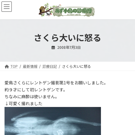
コ
ナ
ン
ビ
テ
ゲ
ン
ー
ツ
シ
へ
ョ
さくら大いに怒る
ス
ン
キ
に
2008年7月3日
ッ
移
プ
動
TOP
最新情報
診療日記
さくら大いに怒る
愛鳥さくらにレントゲン撮影第1号をお願いしました。
約９才にして初レントゲンです。
ちなみに麻酔は使いません。
↓可愛く撮れました