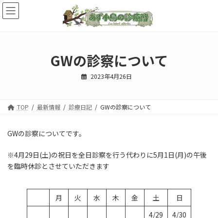
コ
ナ
ン
ビ
テ
ゲ
ン
ー
ツ
シ
へ
ョ
GWの診察について
ス
ン
キ
に
2023年4月26日
ッ
移
プ
動
TOP
最新情報
診療日記
GWの診察について
GWの診察についてです。
※4月29日(土)の祝日を全日診察を行う代わりに5月1日(月)の午後
を臨時休診とさせていただきます
月
火
水
木
金
土
日
4/29
4/30