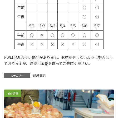
午前
○
○
午後
○
○
5/1
5/2
5/3
5/4
5/5
5/6
5/7
午前
○
×
○
○
○
○
○
午後
×
×
×
×
×
○
○
GWは混み合う可能性があります。お待たせしないように努力はし
ておりますが、時間に余裕を持ってご来院ください。
診療日記
カテゴリー
前の記事