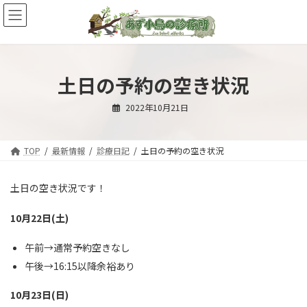
コ
ナ
ン
ビ
テ
ゲ
ン
ー
ツ
シ
へ
ョ
土日の予約の空き状況
ス
ン
キ
に
2022年10月21日
ッ
移
プ
動
TOP
最新情報
診療日記
土日の予約の空き状況
土日の空き状況です！
10月22日(土)
午前→通常予約空きなし
午後→16:15以降余裕あり
10月23日(日)