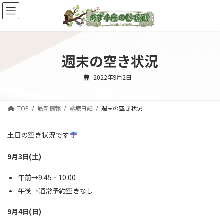
コ
ナ
ン
ビ
テ
ゲ
ン
ー
ツ
シ
へ
ョ
週末の空き状況
ス
ン
キ
に
2022年9月2日
ッ
移
プ
動
TOP
最新情報
診療日記
週末の空き状況
土日の空き状況です
9月3日(土)
午前→9:45・10:00
午後→通常予約空きなし
9月4日(日)