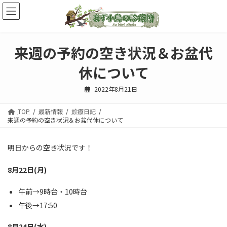
コ
ナ
ン
ビ
テ
ゲ
ン
ー
ツ
シ
来週の予約の空き状況＆お盆代
へ
ョ
ス
ン
休について
キ
に
ッ
移
2022年8月21日
プ
動
TOP
最新情報
診療日記
来週の予約の空き状況＆お盆代休について
明日からの空き状況です！
8月22日(月)
午前→9時台・10時台
午後→17:50
8月24日(水)