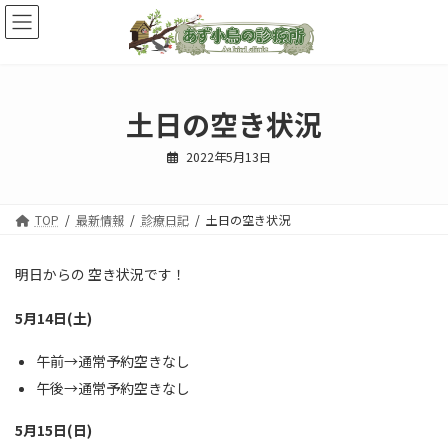
コ
ナ
ン
ビ
テ
ゲ
ン
ー
ツ
シ
へ
ョ
土日の空き状況
ス
ン
キ
に
2022年5月13日
ッ
移
プ
動
TOP
最新情報
診療日記
土日の空き状況
明日からの 空き状況です！
5月14日(土)
午前→通常予約空きなし
午後→通常予約空きなし
5月15日(日)