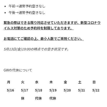
午前→通常予約空きなし
午後→通常予約空きなし
緊急の際はできる限り対応させていただきますが、新型コロナウ
イルス対策のため予約枠を制限しております。
お電話にてご確認の上、最小人数でご来院ください。
5月13日(金)19:00の時点での空き状況です。
GWの代休について
月
火
水
木
金
土
日
5/16
5/17
5/18
5/19
5/20
5/21
5/22
休
代休
代休