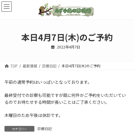
コ
ナ
ン
ビ
テ
ゲ
ン
ー
ツ
シ
へ
ョ
本日4月7日(木)のご予約
ス
ン
キ
に
2022年4月7日
ッ
移
プ
動
TOP
最新情報
診療日記
本日4月7日(木)のご予約
午前の通常予約はいっぱいとなっております。
最終受付での診察も可能ですが既に何件かご予約をいただいてい
るのでお待たせする時間が長いことはご了承ください。
木曜日のため午後は休診です。
診療日記
カテゴリー