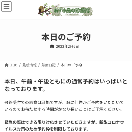
コ
ナ
ン
ビ
テ
ゲ
ン
ー
ツ
シ
へ
ョ
本日のご予約
ス
ン
キ
に
2022年2月6日
ッ
移
プ
動
TOP
最新情報
診療日記
本日のご予約
本日、午前・午後ともにの通常予約はいっぱいと
なっております。
最終受付での診察は可能ですが、既に何件かご予約をいただいて
いるのでお待たせする時間がかなり長いことはご了承ください。
緊急の際はできる限り対応させていただきますが、新型コロナウ
イルス対策のため予約枠を制限しております。