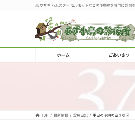
コ
ナ
鳥 ウサギ ハムスター モルモットなどの小動物を専門に診察
ン
ビ
テ
ゲ
ン
ー
ツ
シ
へ
ョ
ス
ン
キ
に
ホーム
ごあいさつ
ッ
移
プ
動
TOP
最新情報
診療日記
平日の予約の空き状況