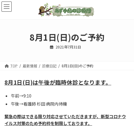
コ
ナ
ン
ビ
テ
ゲ
ン
ー
ツ
シ
へ
ョ
8月1日(日)のご予約
ス
ン
キ
に
2021年7月31日
ッ
移
プ
動
TOP
最新情報
診療日記
8月1日(日)のご予約
8月1日(日)は午後が臨時休診となります。
午前→9:10
午後→看護師 杉田 病院内待機
緊急の際はできる限り対応させていただきますが、新型コロナウ
イルス対策のため予約枠を制限しております。