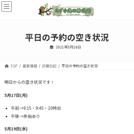
コ
ナ
ン
ビ
テ
ゲ
ン
ー
ツ
シ
へ
ョ
平日の予約の空き状況
ス
ン
キ
に
2021年5月16日
ッ
移
プ
動
TOP
最新情報
診療日記
平日の予約の空き状況
明日からの空き状況です！
5月17日(月)
午前→9:15・9:45・10時台
午後→余裕あり
5月19日(水)