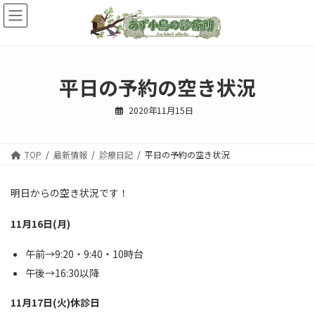
コ
ナ
ン
ビ
テ
ゲ
ン
ー
ツ
シ
へ
ョ
平日の予約の空き状況
ス
ン
キ
に
2020年11月15日
ッ
移
プ
動
TOP
最新情報
診療日記
平日の予約の空き状況
明日からの空き状況です！
11月16日(月)
午前→9:20・9:40・10時台
午後→16:30以降
11月17日(火)休診日