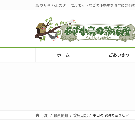
コ
ナ
鳥 ウサギ ハムスター モルモットなどの小動物を専門に診察
ン
ビ
テ
ゲ
ン
ー
ツ
シ
へ
ョ
ス
ン
キ
に
ホーム
ごあいさつ
ッ
移
プ
動
TOP
最新情報
診療日記
平日の予約の空き状況