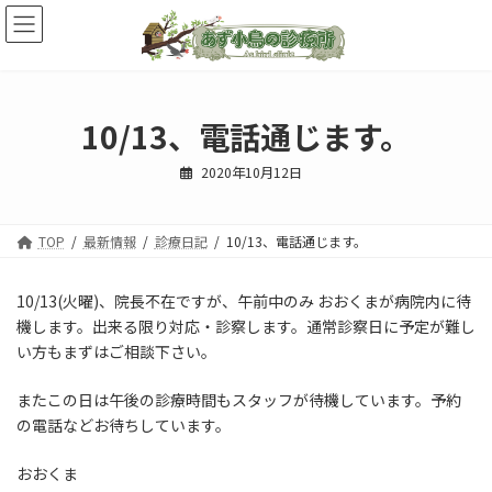
コ
ナ
ン
ビ
テ
ゲ
ン
ー
ツ
シ
へ
ョ
10/13、電話通じます。
ス
ン
キ
に
2020年10月12日
ッ
移
プ
動
TOP
最新情報
診療日記
10/13、電話通じます。
10/13(火曜)、院長不在ですが、午前中のみ おおくまが病院内に待
機します。出来る限り対応・診察します。通常診察日に予定が難し
い方もまずはご相談下さい。
またこの日は午後の診療時間もスタッフが待機しています。予約
の電話などお待ちしています。
おおくま