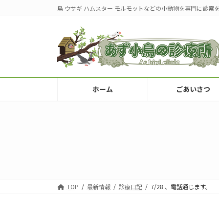
コ
ナ
鳥 ウサギ ハムスター モルモットなどの小動物を専門に診察
ン
ビ
テ
ゲ
ン
ー
ツ
シ
へ
ョ
ス
ン
キ
に
ホーム
ごあいさつ
ッ
移
プ
動
TOP
最新情報
診療日記
7/28 、電話通じます。