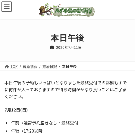
コ
ナ
ン
ビ
テ
ゲ
ン
ー
ツ
シ
へ
ョ
本日午後
ス
ン
キ
に
2020年7月11日
ッ
移
プ
動
TOP
最新情報
診療日記
本日午後
本日午後の予約もいっぱいとなりました最終受付での診察もすで
に何件か入っておりますので待ち時間がかなり長いことはご了承
ください。
7月12日(日)
午前→通常予約空きなし・最終受付
午後→17:20以降