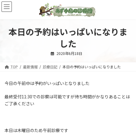
コ
ナ
ン
ビ
テ
ゲ
ン
ー
ツ
シ
本日の予約はいっぱいになりま
へ
ョ
ス
ン
した
キ
に
ッ
移
2020年6月18日
プ
動
TOP
最新情報
診療日記
本日の予約はいっぱいになりました
今日の午前中は予約がいっぱいとなりました
最終受付11:30での診察は可能ですが待ち時間がかなりあることは
ご了承ください
本日は木曜日のため午前診療です