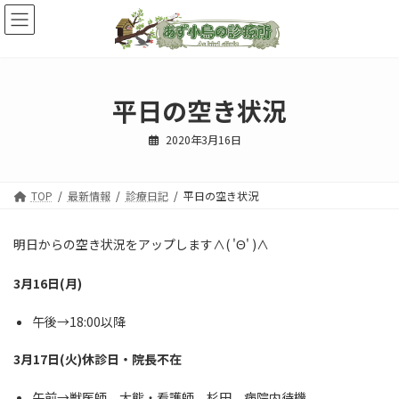
コ
ナ
ン
ビ
テ
ゲ
ン
ー
ツ
シ
へ
ョ
平日の空き状況
ス
ン
キ
に
2020年3月16日
ッ
移
プ
動
TOP
最新情報
診療日記
平日の空き状況
明日からの空き状況をアップします∧( 'Θ' )∧
3月16日(月)
午後→18:00以降
3月17日(火)休診日・院長不在
午前→獣医師 大熊・看護師 杉田 病院内待機