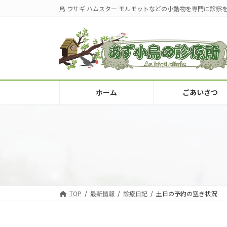
コ
ナ
鳥 ウサギ ハムスター モルモットなどの小動物を専門に診察
ン
ビ
テ
ゲ
ン
ー
ツ
シ
へ
ョ
ス
ン
キ
に
ホーム
ごあいさつ
ッ
移
プ
動
TOP
最新情報
診療日記
土日の予約の空き状況