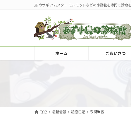
コ
ナ
鳥 ウサギ ハムスター モルモットなどの小動物を専門に診察
ン
ビ
テ
ゲ
ン
ー
ツ
シ
へ
ョ
ス
ン
キ
に
ホーム
ごあいさつ
ッ
移
プ
動
TOP
最新情報
診療日記
夜間当番