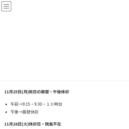
コ
ナ
ン
ビ
テ
ゲ
ン
ー
ツ
シ
へ
ョ
平日の予約の空き状況ご
ス
ン
キ
に
2019年11月24日
ッ
移
プ
動
TOP
最新情報
診療日記
平日の予約の空き状況ご
明日からの予約の空き状況です！
11月25日(月)祝日の振替・午後休診
午前→9:15・9:30・１０時台
午後→振替休診
11月26日(火)休診日・院長不在