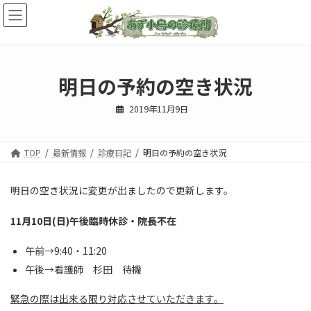
コ
ナ
ン
ビ
テ
ゲ
ン
ー
ツ
シ
へ
ョ
明日の予約の空き状況
ス
ン
キ
に
2019年11月9日
ッ
移
プ
動
TOP
最新情報
診療日記
明日の予約の空き状況
明日の空き状況に変更が出ましたので更新します。
11月10日(日)午後臨時休診・院長不在
午前→9:40・11:20
午後→看護師 杉田 待機
緊急の際は出来る限り対応させていただきます。