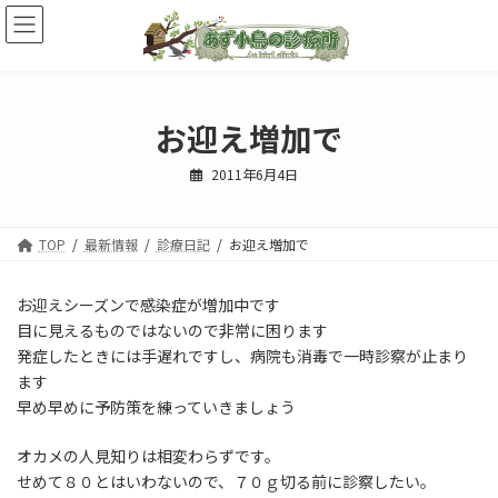
コ
ナ
ン
ビ
テ
ゲ
ン
ー
ツ
シ
へ
ョ
お迎え増加で
ス
ン
キ
に
2011年6月4日
ッ
移
プ
動
TOP
最新情報
診療日記
お迎え増加で
お迎えシーズンで感染症が増加中です
目に見えるものではないので非常に困ります
発症したときには手遅れですし、病院も消毒で一時診察が止まり
ます
早め早めに予防策を練っていきましょう
オカメの人見知りは相変わらずです。
せめて８０とはいわないので、７０ｇ切る前に診察したい。