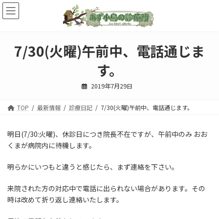
コ
ナ
ン
ビ
テ
ゲ
ン
ー
ツ
シ
7/30(火曜)午前中、電話通じま
へ
ョ
ス
ン
す。
キ
に
ッ
移
2019年7月29日
プ
動
TOP
最新情報
診療日記
7/30(火曜)午前中、電話通じます。
明日(7/30:火曜)、休診日につき院長不在ですが、午前中のみ おお
くまが病院内に待機します。
明らかにいつもと違うと感じたら、まず連絡を下さい。
来院された方の対応中で電話に出られない場合があります。その
時は改めて折り返し連絡いたします。