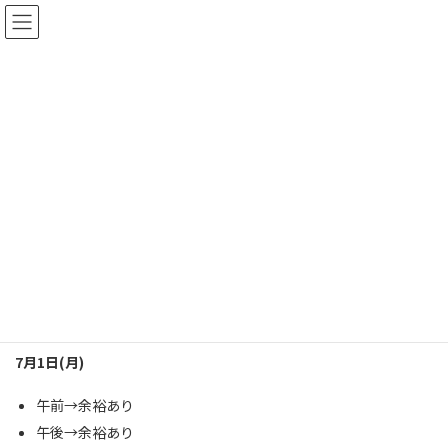
コ
ナ
ン
ビ
テ
ゲ
ン
ー
ツ
シ
へ
ョ
平日の空き状況
ス
ン
キ
に
2019年7月1日
ッ
移
プ
動
TOP
最新情報
診療日記
平日の空き状況
平日の空き状況をアップします
7月1日(月)
午前→余裕あり
午後→余裕あり