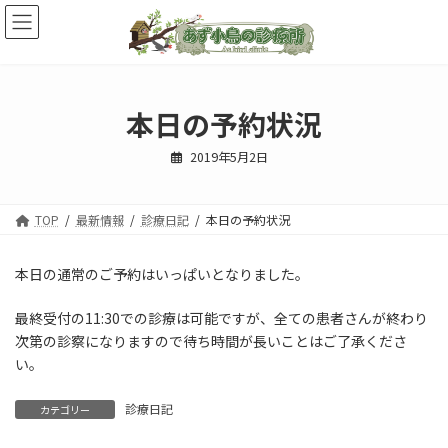
コ
ナ
ン
ビ
テ
ゲ
ン
ー
ツ
シ
へ
ョ
本日の予約状況
ス
ン
キ
に
2019年5月2日
ッ
移
プ
動
TOP
最新情報
診療日記
本日の予約状況
本日の通常のご予約はいっぱいとなりました。
最終受付の11:30での診療は可能ですが、全ての患者さんが終わり
次第の診察になりますので待ち時間が長いことはご了承くださ
い。
診療日記
カテゴリー