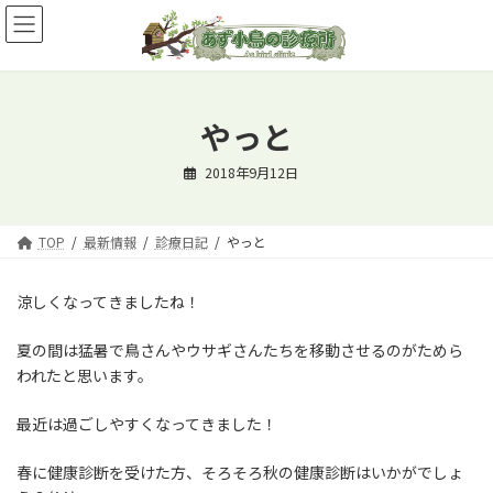
コ
ナ
ン
ビ
テ
ゲ
ン
ー
ツ
シ
へ
ョ
やっと
ス
ン
キ
に
2018年9月12日
ッ
移
プ
動
TOP
最新情報
診療日記
やっと
涼しくなってきましたね！
夏の間は猛暑で鳥さんやウサギさんたちを移動させるのがためら
われたと思います。
最近は過ごしやすくなってきました！
春に健康診断を受けた方、そろそろ秋の健康診断はいかがでしょ