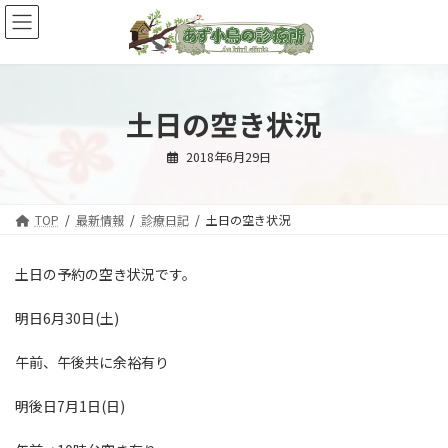
コ
ナ
ン
ビ
テ
ゲ
ン
ー
ツ
シ
へ
ョ
土日の空き状況
ス
ン
キ
に
2018年6月29日
ッ
移
プ
動
TOP
最新情報
診療日記
土日の空き状況
土日の予約の空き状況です。
明日6月30日(土)
午前、午後共に余裕有り
明後日7月1日(日)