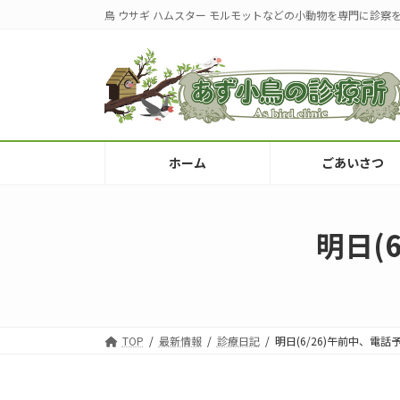
コ
ナ
鳥 ウサギ ハムスター モルモットなどの小動物を専門に診察
ン
ビ
テ
ゲ
ン
ー
ツ
シ
へ
ョ
ス
ン
キ
に
ホーム
ごあいさつ
ッ
移
プ
動
明日(
TOP
最新情報
診療日記
明日(6/26)午前中、電