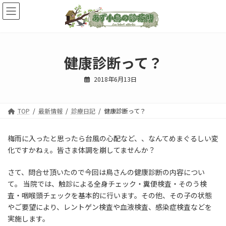
コ
ナ
ン
ビ
テ
ゲ
ン
ー
ツ
シ
へ
ョ
健康診断って？
ス
ン
キ
に
2018年6月13日
ッ
移
プ
動
TOP
最新情報
診療日記
健康診断って？
梅雨に入ったと思ったら台風の心配など、、なんてめまぐるしい変
化ですかねぇ。皆さま体調を崩してませんか？
さて、問合せ頂いたので今回は鳥さんの健康診断の内容につい
て。 当院では、触診による全身チェック・糞便検査・そのう検
査・咽喉頭チェックを基本的に行います。その他、その子の状態
やご要望により、レントゲン検査や血液検査、感染症検査などを
実施します。