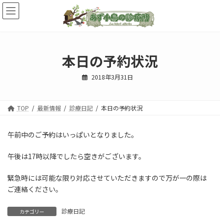
コ
ナ
ン
ビ
テ
ゲ
ン
ー
ツ
シ
へ
ョ
本日の予約状況
ス
ン
キ
に
2018年3月31日
ッ
移
プ
動
TOP
最新情報
診療日記
本日の予約状況
午前中のご予約はいっぱいとなりました。
午後は17時以降でしたら空きがございます。
緊急時には可能な限り対応させていただきますので万が一の際は
ご連絡ください。
診療日記
カテゴリー