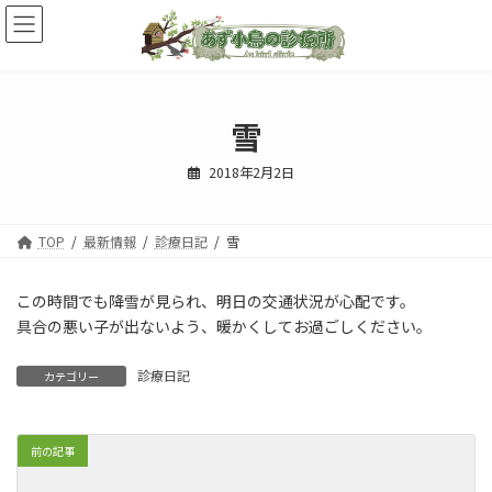
コ
ナ
ン
ビ
テ
ゲ
ン
ー
ツ
シ
へ
ョ
雪
ス
ン
キ
に
2018年2月2日
ッ
移
プ
動
TOP
最新情報
診療日記
雪
この時間でも降雪が見られ、明日の交通状況が心配です。
具合の悪い子が出ないよう、暖かくしてお過ごしください。
診療日記
カテゴリー
前の記事