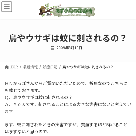
コ
ナ
ン
ビ
テ
ゲ
ン
ー
ツ
シ
へ
ョ
鳥やウサギは蚊に刺されるの？
ス
ン
キ
に
2009年8月10日
ッ
移
プ
動
TOP
最新情報
診療日記
鳥やウサギは蚊に刺されるの？
ＨＮかっぱさんからご質問いただいたので、折角なのでこちらに
も載せておきます。
Ｑ．鳥やウサギは蚊に刺されるの？
Ａ．Ｙｅｓです。刺されることによる大きな実害はないと考えてい
ます。
まず、蚊に刺されたときの実害ですが、貧血するほど群がること
はまずないと思うので、