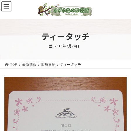
コ
ナ
ン
ビ
テ
ゲ
ン
ー
ツ
シ
へ
ョ
ティータッチ
ス
ン
キ
に
2016年7月24日
ッ
移
プ
動
TOP
最新情報
診療日記
ティータッチ