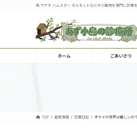
コ
ナ
鳥 ウサギ ハムスター モルモットなどの小動物を専門に診察
ン
ビ
テ
ゲ
ン
ー
ツ
シ
へ
ョ
ス
ン
キ
に
ホーム
ごあいさつ
ッ
移
プ
動
TOP
最新情報
診療日記
オカメの世界は厳しいの