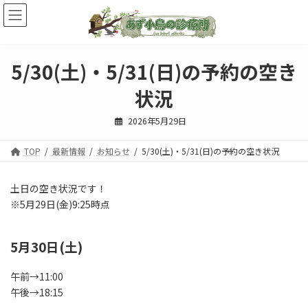
コ
ナ
ン
ビ
テ
ゲ
ン
ー
ツ
シ
5/30(土)・5/31(日)の予約の空き
へ
ョ
ス
ン
状況
キ
に
ッ
移
2026年5月29日
プ
動
TOP
最新情報
お知らせ
5/30(土)・5/31(日)の予約の空き状況
土日の空き状況です！
※5月29日(金)9:25時点
5月30日(土)
午前→11:00
午後→18:15