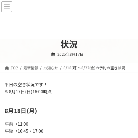
コ
ナ
ン
ビ
テ
ゲ
ン
ー
ツ
シ
8/18(月)〜8/22(金)の予約の空き
へ
ョ
ス
ン
状況
キ
に
ッ
移
2025年8月17日
プ
動
TOP
最新情報
お知らせ
8/18(月)〜8/22(金)の予約の空き状況
平日の空き状況です！
※8月17日(日)16:00時点
8月18日(月)
午前→11:00
午後→16:45・17:00