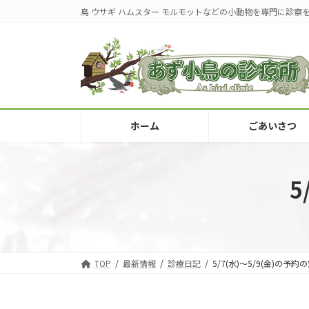
コ
ナ
鳥 ウサギ ハムスター モルモットなどの小動物を専門に診察
ン
ビ
テ
ゲ
ン
ー
ツ
シ
へ
ョ
ス
ン
キ
に
ホーム
ごあいさつ
ッ
移
プ
動
5
TOP
最新情報
診療日記
5/7(水)〜5/9(金)の予